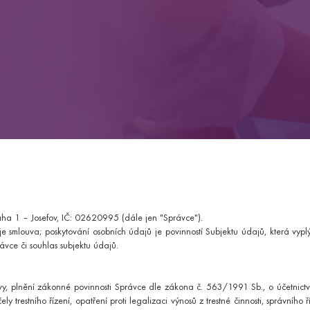
Plastická a estetická medicína
Před
ě vaší DNA.
í procedur a aktivního pohybu.
Deluxe celodenní
Pro
Deluxe vícedenní
pro nastávající maminky.
Individuální péče pro rodičky
Gyne
Relaxační těhotenská masáž
h žil.
Laparoskopická plastika tříselné kýly
 akutními operačními zákroky.
év.
Praha 1 – Josefov, IČ: 02620995 (dále jen "Správce").
Klidové EKG pro děti
ECHO
e smlouva; poskytování osobních údajů je povinností Subjektu údajů, která vyp
m
Komplexní kardiologický program
vce či souhlas subjektu údajů.
riferní a autonomní nervové soustavy.
y, plnění zákonné povinnosti Správce dle zákona č. 563/1991 Sb., o účetnictv
Neurologické vyšetření
Neur
ly trestního řízení, opatření proti legalizaci výnosů z trestné činnosti, správního