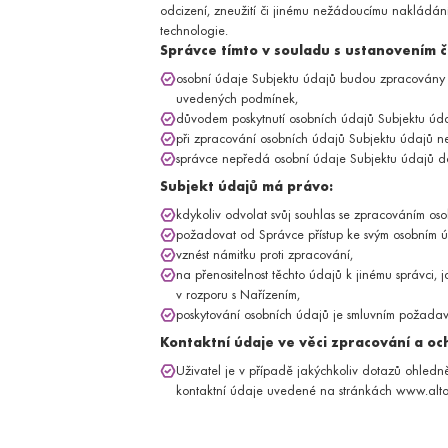
Krizová intervence a poradenství
odcizení, zneužití či jinému nežádoucímu nakládání 
RADIOLOGIE A ZOBRAZOVACÍ 
technologie.
Pokročilé zobrazovací metody včetně magn
Správce tímto v souladu s ustanovením čl
CT vyšetření
osobní údaje Subjektu údajů budou zpracovány na
Magnetická rezonance
uvedených podmínek,
STOMATOLOGIE
důvodem poskytnutí osobních údajů Subjektu úda
Komplexní stomatologická péče pro dětské 
při zpracování osobních údajů Subjektu údajů n
Stomatologie pro dospělé
správce nepředá osobní údaje Subjektu údajů do
Dentální hygiena / Bělení zubů
Subjekt údajů má právo:
UROLOGIE
kdykoliv odvolat svůj souhlas se zpracováním os
Vyšetření chorob vylučovací soustavy a mu
požadovat od Správce přístup ke svým osobním 
Dětská urologie
vznést námitku proti zpracování,
VÝŽIVA A ZDRAVÝ ŽIVOTNÍ STYL
na přenositelnost těchto údajů k jinému správci,
Individuální poradenství a přednášky v obla
v rozporu s Nařízením,
Diagnostika zdravého pohybu s kondičn
poskytování osobních údajů je smluvním požadavk
trenérem
Kontaktní údaje ve věci zpracování a o
EXPRESNÍ VYŠETŘENÍ
Uživatel je v případě jakýchkoliv dotazů ohled
Jednorázová služba urgentního objednání 
kontaktní údaje uvedené na stránkách www.altoa
OBJEDNAT SE NA EXPRESNÍ VYŠETŘENÍ