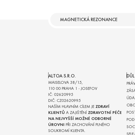
MAGNETICKÁ REZONANCE
ALTOA S.R.O.
DŮL
MAISELOVA 38/15,
PRÁ
110 00 PRAHA 1 - JOSEFOV
ZÁS
IČ: 02620995
ÚDA
DIČ: CZ02620995
OBC
NAŠÍM HLAVNÍM CÍLEM JE
ZDRAVÍ
POST
KLIENTŮ
A ZAJIŠTĚNÍ
ZDRAVOTNÍ PÉČE
NA NEJVYŠŠÍ MOŽNÉ ODBORNÉ
POD
ÚROVNI
PŘI ZACHOVÁNÍ PLNÉHO
SOCI
SOUKROMÍ KLIENTA.
SELF