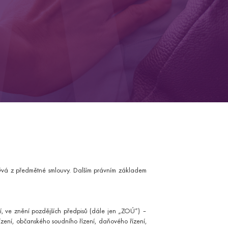
operační vyšetření
gram 10+2
kologické vyšetření
 vyšetření
lývá z předmětné smlouvy. Dalším právním základem
í, ve znění pozdějších předpisů (dále jen „ZOÚ“) –
ologický program
 řízení, občanského soudního řízení, daňového řízení,