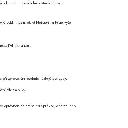
ch klientů a pravidelně aktualizuje své
 odst. 1 písm. b), c) Nařízení, a to za výše
ebo třetím stranám,
ogické výkony
vce při zpracování osobních údajů postupuje
ění dle smlouvy.
v oprávněn obrátit se na Správce, a to na jeho