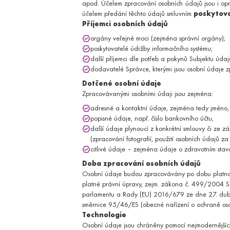
apod. Účelem zpracování osobních údajů jsou i op
Speciálně sestavené programy pro ženy a 
účelem předání těchto údajů smluvním
poskytova
Onkologické programy
Příjemci osobních údajů
ORL
orgány veřejné moci (zejména správní orgány);
Diagnostika a léčba nemocí v oblasti hlavy
poskytovatelé údržby informačního systému;
Diagnostika chronického únavového sy
další příjemci dle potřeb a pokynů Subjektu údaj
ORL indikační vyšetření
dodavatelé Správce, kterými jsou osobní údaje 
ORTOPEDIE
Dotčené osobní údaje
Prevence a léčba onemocnění podpůrného
Zpracovávanými osobními údaji jsou zejména:
Ortopedické vyšetření
adresné a kontaktní údaje, zejména tedy jméno, př
PLASTICKÁ A ESTETICKÁ MEDICÍ
popisné údaje, např. číslo bankovního účtu,
Široký výběr zákroků z oboru plastické a es
další údaje plynoucí z konkrétní smlouvy či ze 
Zákroky v oblasti obličeje a krku
(zpracování fotografií, použití osobních údajů za 
Zákroky v oblasti hrudníku
citlivé údaje – zejména údaje o zdravotním stavu
PROKTOLOGIE
Doba zpracování osobních údajů
Komplexní léčba onemocnění konečníku a tl
Osobní údaje budou zpracovávány po dobu platnost
Proktologické vyšetření
platné právní úpravy, zejm. zákona č. 499/2004 Sb
PSYCHIATRIE
parlamentu a Rady (EU) 2016/679 ze dne 27. dubna
Komplexní psychiatrická léčba v přívětivém 
směrnice 95/46/ES (obecné nařízení o ochraně oso
PSYCHOLOGIE
Technologie
Odborná psychologická pomoc při řešení obt
Osobní údaje jsou chráněny pomocí nejmodernějších