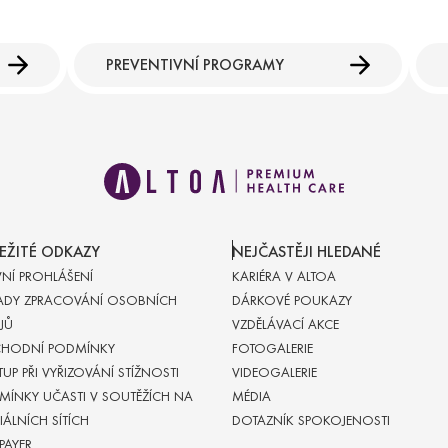
PREVENTIVNÍ PROGRAMY
EŽITÉ ODKAZY
NEJČASTĚJI HLEDANÉ
VNÍ PROHLÁŠENÍ
KARIÉRA V ALTOA
ADY ZPRACOVÁNÍ OSOBNÍCH
DÁRKOVÉ POUKAZY
JŮ
VZDĚLÁVACÍ AKCE
HODNÍ PODMÍNKY
FOTOGALERIE
UP PŘI VYŘIZOVÁNÍ STÍŽNOSTI
VIDEOGALERIE
MÍNKY UČASTI V SOUTĚŽÍCH NA
MÉDIA
ÁLNÍCH SÍTÍCH
DOTAZNÍK SPOKOJENOSTI
-PAYER