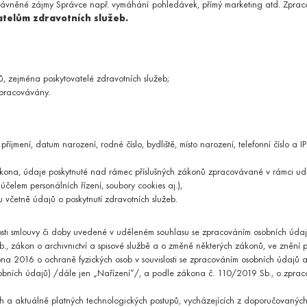
rávněné zájmy Správce např. vymáhání pohledávek, přímý marketing atd. Zpraco
muže s cílem odhalit případné nádorové onemocnění.
telům zdravotních služeb.
Second opinion - Onkologie
 a krku u dospělých i dětských pacientů.
ndromu
ORL vyšetření
Spán
ů, zejména poskytovatelé zdravotních služeb;
ORL výkony
zpracovávány.
 a pohybového aparátu.
Ortopedické výkony
Ort
íjmení, datum narození, rodné číslo, bydliště, místo narození, telefonní číslo a I
NA
tetické medicíny.
zákona, údaje poskytnuté nad rámec příslušných zákonů zpracovávané v rámci ud
Zákroky v oblasti břicha
účelem personálních řízení, soubory cookies aj.),
Zákroky v oblasti intimních partií
 včetně údajů o poskytnutí zdravotních služeb.
ustého střeva.
i smlouvy či doby uvedené v uděleném souhlasu se zpracováním osobních údajů
YOU ARE ABOUT TO LEAVE THE ALTOA.CZ WEBSITE AND
., zákon o archivnictví a spisové službě a o změně některých zákonů, ve znění 
VISIT ALTOAMEDICALTOURISM.COM.
 2016 o ochraně fyzických osob v souvislosti se zpracováním osobních údajů a
a podporujícím prostředí.
Clicking this link will redirect you to the Altoa Medical Tourism website in the
bních údajů) /dále jen „Nařízení“/, a podle zákona č. 110/2019 Sb., o zprac
same window.
ížných životních situací.
 a aktuálně platných technologických postupů, vycházejících z doporučovaných 