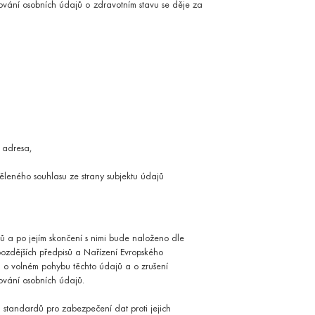
vání osobních údajů o zdravotním stavu se děje za
ková laboratoř
opedický program
P adresa,
ěleného souhlasu ze strany subjektu údajů
 a po jejím skončení s nimi bude naloženo dle
pozdějších předpisů a Nařízení Evropského
 o volném pohybu těchto údajů a o zrušení
ování osobních údajů.
standardů pro zabezpečení dat proti jejich