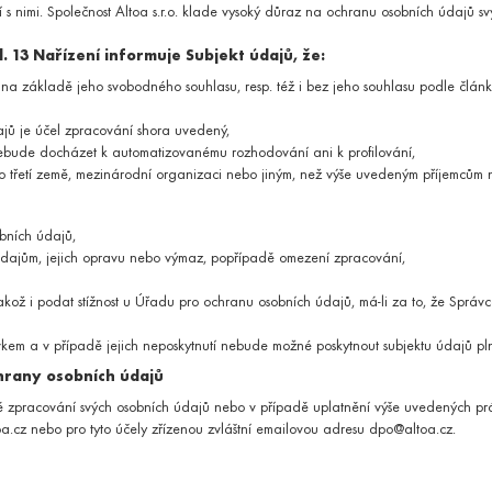
s nimi. Společnost Altoa s.r.o. klade vysoký důraz na ochranu osobních údajů svý
METODY
OK
GO BACK
etické rezonance, CT a sonografie.
. 13 Nařízení informuje Subjekt údajů, že:
Second opinion - Radiologie
 základě jeho svobodného souhlasu, resp. též i bez jeho souhlasu podle článku 6
Sonografické vyšetření
jů je účel zpracování shora uvedený,
a dospělé pacienty.
ebude docházet k automatizovanému rozhodování ani k profilování,
Stomatologie pro děti
 třetí země, mezinárodní organizaci nebo jiným, než výše uvedeným příjemcům n
Ortodoncie
obních údajů,
žských pohlavních orgánů.
údajům, jejich opravu nebo výmaz, popřípadě omezení zpracování,
Urologická ambulance
Urol
 jakož i podat stížnost u Úřadu pro ochranu osobních údajů, má-li za to, že Sprá
sti zdravého životního stylu pro jednotlivce i zaměstnance firem.
ím
Zdravá firma
em a v případě jejich neposkytnutí nebude možné poskytnout subjektu údajů pln
chrany osobních údajů
ně zpracování svých osobních údajů nebo v případě uplatnění výše uvedených prá
na požadované vyšetření.
.cz nebo pro tyto účely zřízenou zvláštní emailovou adresu dpo@altoa.cz.