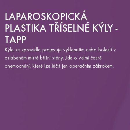
LAPAROSKOPICKÁ
PLASTIKA TŘÍSELNÉ KÝLY -
TAPP
Kýla se zpravidla projevuje vyklenutím nebo bolestí v
YOU ARE ABOUT TO LEAVE THE
oslabeném místě břišní stěny. Jde o velmi časté
ALTOA.CZ WEBSITE AND VISIT
onemocnění, které lze léčit jen operačním zákrokem.
ALTOAMEDICALTOURISM.COM.
Clicking this link will redirect you to the Altoa
Medical Tourism website in the same window.
OK
GO BACK