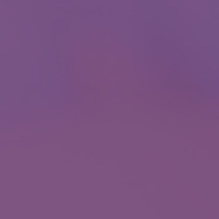
Speciálně sestavené programy pro ženy a 
Onkologické programy
ORL
Diagnostika a léčba nemocí v oblasti hlavy
Diagnostika chronického únavového sy
ORL indikační vyšetření
ORTOPEDIE
Prevence a léčba onemocnění podpůrného
Ortopedické vyšetření
PLASTICKÁ A ESTETICKÁ MEDICÍ
Široký výběr zákroků z oboru plastické a es
Zákroky v oblasti obličeje a krku
Zákroky v oblasti hrudníku
PROKTOLOGIE
Komplexní léčba onemocnění konečníku a tl
Proktologické vyšetření
PSYCHIATRIE
Komplexní psychiatrická léčba v přívětivém 
PSYCHOLOGIE
Odborná psychologická pomoc při řešení obt