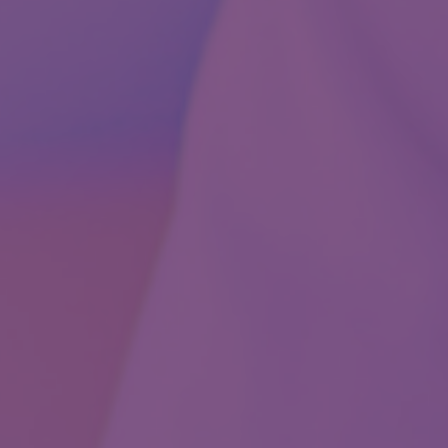
ková laboratoř
opedický program