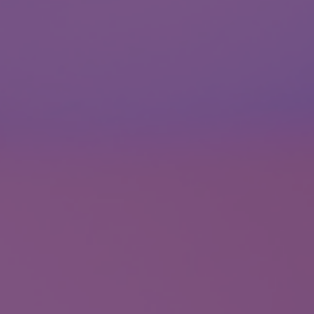
muže s cílem odhalit případné nádorové onemocnění.
Second opinion - Onkologie
 a krku u dospělých i dětských pacientů.
ndromu
ORL vyšetření
Spán
ORL výkony
 a pohybového aparátu.
Ortopedické výkony
Ort
NA
tetické medicíny.
Zákroky v oblasti břicha
Zákroky v oblasti intimních partií
ustého střeva.
a podporujícím prostředí.
ížných životních situací.