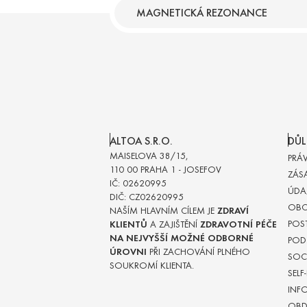
MAGNETICKÁ REZONANCE
ALTOA S.R.O.
DŮL
MAISELOVA 38/15,
PRÁ
110 00 PRAHA 1 - JOSEFOV
ZÁS
IČ: 02620995
ÚDA
DIČ: CZ02620995
OBC
NAŠÍM HLAVNÍM CÍLEM JE
ZDRAVÍ
POST
KLIENTŮ
A ZAJIŠTĚNÍ
ZDRAVOTNÍ PÉČE
NA NEJVYŠŠÍ MOŽNÉ ODBORNÉ
POD
ÚROVNI
PŘI ZACHOVÁNÍ PLNÉHO
SOCI
SOUKROMÍ KLIENTA.
SELF
INF
OBD