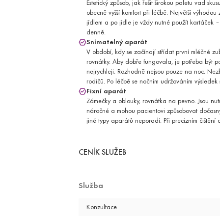
Krizová intervence a poradenství
Estetický způsob, jak řešit širokou paletu vad sku
obecně vyšší komfort při léčbě. Největší výhodou 
RADIOLOGIE A ZOBRAZOVACÍ 
jídlem a po jídle je vždy nutné použít kartáček 
Pokročilé zobrazovací metody včetně magn
denně.
CT vyšetření
Snímatelný aparát
Magnetická rezonance
V období, kdy se začínají střídat první mléčné zu
STOMATOLOGIE
rovnátky. Aby dobře fungovala, je potřeba být poc
Komplexní stomatologická péče pro dětské 
nejrychleji. Rozhodně nejsou pouze na noc. Ne
Stomatologie pro dospělé
rodičů. Po léčbě se nočním udržováním výsledek s
Dentální hygiena / Bělení zubů
Fixní aparát
UROLOGIE
Zámečky a oblouky, rovnátka na pevno. Jsou nutná 
Vyšetření chorob vylučovací soustavy a mu
náročné a mohou pacientovi způsobovat dočasný di
Dětská urologie
jiné typy aparátů neporadí. Při precizním čištění 
VÝŽIVA A ZDRAVÝ ŽIVOTNÍ STYL
Individuální poradenství a přednášky v obla
CENÍK SLUŽEB
Diagnostika zdravého pohybu s kondičn
trenérem
EXPRESNÍ VYŠETŘENÍ
Jednorázová služba urgentního objednání 
Služba
OBJEDNAT SE NA EXPRESNÍ VYŠETŘENÍ
Konzultace