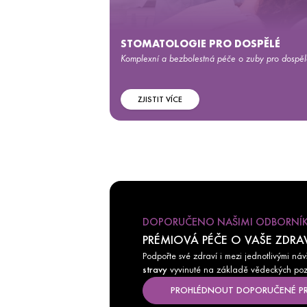
STOMATOLOGIE PRO DOSPĚLÉ
Komplexní a bezbolestná péče o zuby pro dospěl
ZJISTIT VÍCE
DOPORUČENO NAŠIMI ODBORNÍ
PRÉMIOVÁ PÉČE O VAŠE ZDRA
Podpořte své zdraví i mezi jednotlivými ná
stravy
vyvinuté na základě vědeckých pozn
PROHLÉDNOUT DOPORUČENÉ P