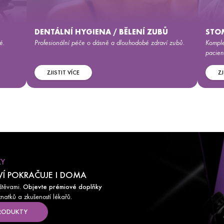
DENTÁLNÍ HYGIENA / BĚLENÍ ZUBŮ
STO
é.
Profesionální péče o dásně a dlouhodobé zdraví zubů.
Komple
pacient
ZJISTIT VÍCE
ZJ
KY
VÍ POKRAČUJE I DOMA
vštěvami.
Objevte prémiové doplňky
atků a zkušeností lékařů.
RODUKTY