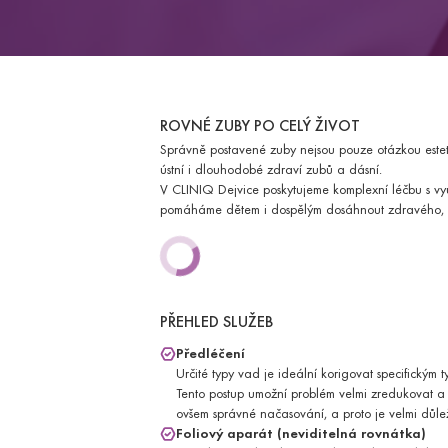
Speciálně sestavené programy pro ženy a 
Onkologické programy
ORL
Diagnostika a léčba nemocí v oblasti hlavy
Diagnostika chronického únavového sy
ORL indikační vyšetření
ROVNÉ ZUBY PO CELÝ ŽIVOT
ORTOPEDIE
Správně postavené zuby nejsou pouze otázkou estetik
Prevence a léčba onemocnění podpůrného
ústní i dlouhodobé zdraví zubů a dásní.
Ortopedické vyšetření
V CLINIQ Dejvice poskytujeme komplexní léčbu s vyu
pomáháme dětem i dospělým dosáhnout zdravého,
PLASTICKÁ A ESTETICKÁ MEDICÍ
Široký výběr zákroků z oboru plastické a es
Zákroky v oblasti obličeje a krku
Zákroky v oblasti hrudníku
PROKTOLOGIE
PŘEHLED SLUŽEB
Komplexní léčba onemocnění konečníku a tl
Proktologické vyšetření
Předléčení
PSYCHIATRIE
Určité typy vad je ideální korigovat specifickým
Komplexní psychiatrická léčba v přívětivém 
Tento postup umožní problém velmi zredukovat a 
PSYCHOLOGIE
ovšem správné načasování, a proto je velmi důle
Odborná psychologická pomoc při řešení obt
Foliový aparát (neviditelná rovnátka)