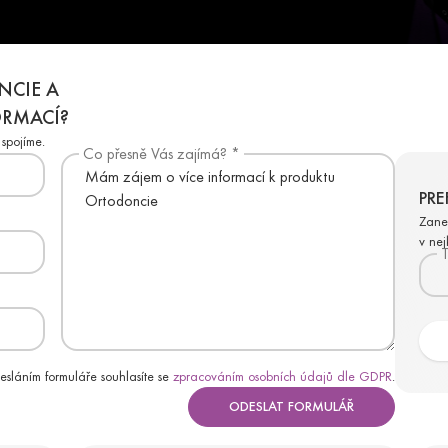
NCIE A
ORMACÍ?
spojíme.
Co přesně Vás zajímá? *
PRE
Zane
v ne
T
sláním formuláře souhlasíte se
zpracováním osobních údajů dle GDPR
.