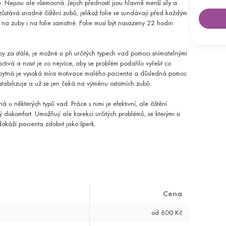
su. Nejsou ale všemocná. Jejich předností jsou hlavně menší síly a
zůstává snadné čištění zubů, jelikož folie se sundávají před každým
METODY
– na zuby i na folie samotné. Folie musí být nasazeny 22 hodin
etické rezonance, CT a sonografie.
Second opinion - Radiologie
Sonografické vyšetření
by za stálé, je možné si při určitých typech vad pomoci snímatelnými
tivá a nosit je co nejvíce, aby se problém podařilo vyřešit co
a dospělé pacienty.
zbytná je vysoká míra motivace malého pacienta a důsledná pomoc
Stomatologie pro děti
tabilizuje a už se jen čeká na výměnu ostatních zubů.
Ortodoncie
u některých typů vad. Práce s nimi je efektivní, ale čištění
žských pohlavních orgánů.
skomfort. Umožňují ale korekci určitých problémů, se kterými si
Urologická ambulance
Urol
dokáží pacienta zdobiit jako šperk.
sti zdravého životního stylu pro jednotlivce i zaměstnance firem.
ím
Zdravá firma
na požadované vyšetření.
Cena
od 600 Kč