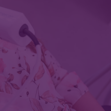
operační vyšetření
gram 10+2
kologické vyšetření
 vyšetření
ologický program