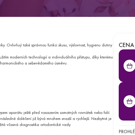
muže s cílem odhalit případné nádorové onemocnění.
Second opinion - Onkologie
 a krku u dospělých i dětských pacientů.
ndromu
ORL vyšetření
Spán
ORL výkony
CENA
y. Ovlivňují také správnou funkci skusu, výslovnost, hygienu dutiny
 a pohybového aparátu.
Ortopedické výkony
Ort
žitím moderních technologií a individuálního přístupu, díky kterému
 harmonického a sebevědomého úsměvu.
NA
tetické medicíny.
Zákroky v oblasti břicha
Zákroky v oblasti intimních partií
ustého střeva.
 typem aparátu ještě před nasazením samotných rovnátek nebo folií.
a podporujícím prostředí.
následné doléčení již bývá mnohem snazší a rychlejší. Nezbytné je
žitá včasná diagnostika ortodontické vady.
ížných životních situací.
PROHLÉ