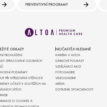
PREVENTIVNÍ PROGRAMY
EŽITÉ ODKAZY
NEJČASTĚJI HLEDANÉ
VNÍ PROHLÁŠENÍ
KARIÉRA V ALTOA
ADY ZPRACOVÁNÍ OSOBNÍCH
DÁRKOVÉ POUKAZY
JŮ
VZDĚLÁVACÍ AKCE
HODNÍ PODMÍNKY
FOTOGALERIE
UP PŘI VYŘIZOVÁNÍ STÍŽNOSTI
VIDEOGALERIE
MÍNKY UČASTI V SOUTĚŽÍCH NA
MÉDIA
ÁLNÍCH SÍTÍCH
DOTAZNÍK SPOKOJENOSTI
-PAYER
ORMACE O COOKIES A
OBNÝCH TECHNOLOGIÍCH