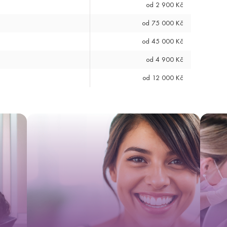
od 2 900 Kč
od 75 000 Kč
od 45 000 Kč
YOU ARE ABOUT TO LEAVE THE ALTOA.CZ WEBSITE AND
od 4 900 Kč
VISIT ALTOAMEDICALTOURISM.COM.
Clicking this link will redirect you to the Altoa Medical Tourism website in the
od 12 000 Kč
same window.
OK
GO BACK