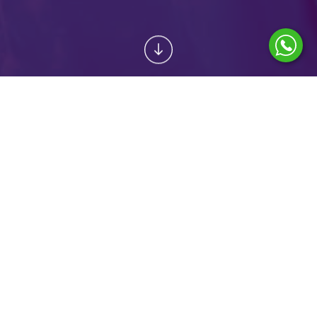
POPTAT SLUŽBU
PLASTIKA UŠNÍCH LALŮČKŮ (LOBULOPLASTIKA) OBA
LALŮČKY
OD
20 900 Kč
O ZÁKROKU
Chirurgická úprava ušních lalůčků slouží ke změně jejich velikosti a tvaru.