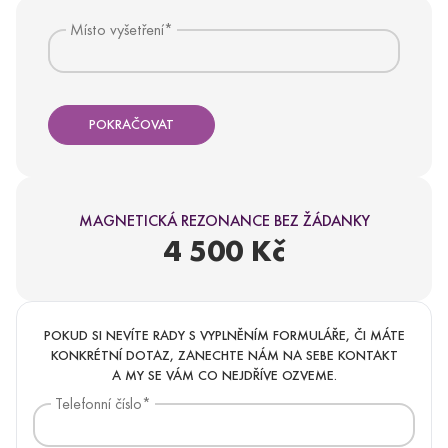
Místo vyšetření
*
MAGNETICKÁ REZONANCE BEZ ŽÁDANKY
4 500 Kč
YOU ARE ABOUT TO LEAVE THE
ALTOA.CZ WEBSITE AND VISIT
POKUD SI NEVÍTE RADY S VYPLNĚNÍM FORMULÁŘE, ČI MÁTE
ALTOAMEDICALTOURISM.COM.
KONKRÉTNÍ DOTAZ, ZANECHTE NÁM NA SEBE KONTAKT
Clicking this link will redirect you to the Altoa
A MY SE VÁM CO NEJDŘÍVE OZVEME.
Medical Tourism website in the same window.
Telefonní číslo
*