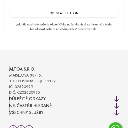
OK
GO BACK
Jakmile odešlete vaše telefonní číslo, naše klientské centrum vás bude
kontaktovat během následujících 2 pracovních dní.
ALTOA S.R.O.
MAISELOVA 38/15,
110 00 PRAHA 1 - JOSEFOV
IČ: 02620995
DIČ: CZ02620995
DŮLEŽITÉ ODKAZY
NEJČASTĚJI HLEDANÉ
VŠECHNY SLUŽBY