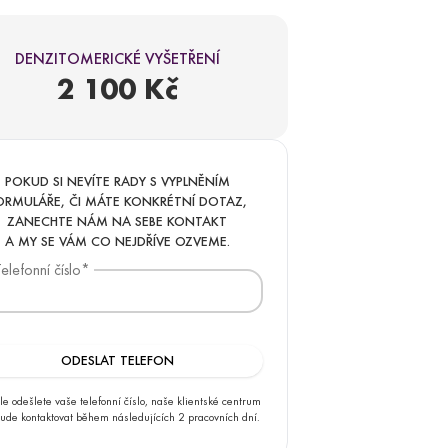
operační vyšetření
DENZITOMERICKÉ VYŠETŘENÍ
gram 10+2
2 100 Kč
kologické vyšetření
POKUD SI NEVÍTE RADY S VYPLNĚNÍM
ORMULÁŘE, ČI MÁTE KONKRÉTNÍ DOTAZ,
ZANECHTE NÁM NA SEBE KONTAKT
A MY SE VÁM CO NEJDŘÍVE OZVEME.
elefonní číslo
*
 vyšetření
le odešlete vaše telefonní číslo, naše klientské centrum
ude kontaktovat během následujících 2 pracovních dní.
ologický program