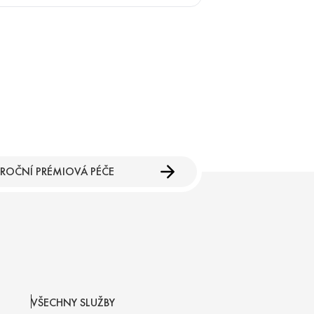
ková laboratoř
opedický program
ROČNÍ PRÉMIOVÁ PÉČE
VŠECHNY SLUŽBY