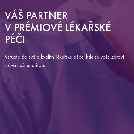
VÁŠ PARTNER
V PRÉMIOVÉ LÉKAŘSKÉ
PÉČI
Vstupte do světa kvalitní lékařské péče, kde se vaše zdraví
stává naší prioritou.
YOU ARE ABOUT TO LEAVE THE
ALTOA.CZ WEBSITE AND VISIT
ALTOAMEDICALTOURISM.COM.
Clicking this link will redirect you to the Altoa
Medical Tourism website in the same window.