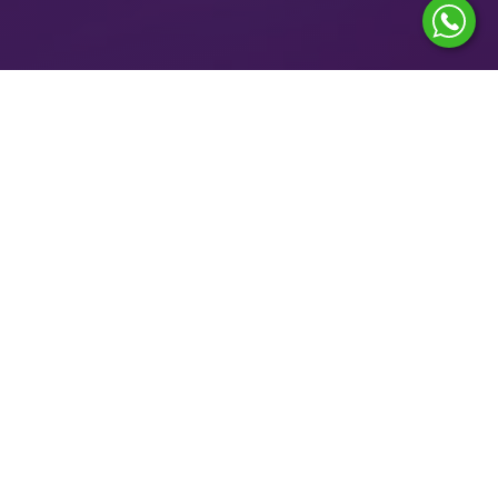
OBLÍBENÉ MEZI KLIENTY
Vyberte si z nabídky produktů a služeb, které si naši klienti
zamilovali.
KDE NÁS NAJDETE
Seznam našich zdravotnických zařízení.
SVĚŘTE SVÉ ZDRAVÍ DO RUKOU ALTOA
Komplexní zdravotní péče
Přístup do klientské zóny se
na nejvyšší možné úrovni.
všemi zdravotními záznamy.
Důraz na individuální přístup
Flexibilní termíny vyšetření s
a maximální pohodlí
minimální čekací dobou.
pacienta.
Příjemné zázemí v síti 5+